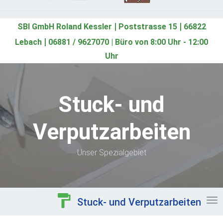
|
|
SBI GmbH Roland Kessler
Poststrasse 15
66822
|
Lebach
06881 / 9627070 | Büro von 8:00 Uhr - 12:00
Uhr
Stuck- und
Verputzarbeiten
Unser Spezialgebiet
format_paint
Stuck- und Verputzarbeiten
To